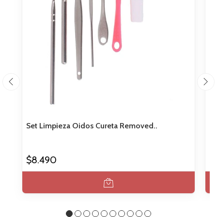
Set Limpieza Oidos Cureta Removed..
Pi
$8.490
$