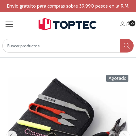
Envío gratuito para compras sobre 39.990 pesos en la R.M.
0
Agotado