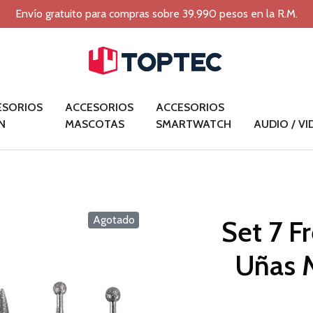
Envío gratuito para compras sobre 39.990 pesos en la R.M.
ESORIOS
ACCESORIOS
ACCESORIOS
N
MASCOTAS
SMARTWATCH
AUDIO / V
Agotado
Set 7 F
Uñas M