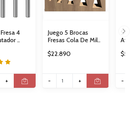
 Fresa 4
Juego 5 Brocas
Set 3 
tador ..
Fresas Cola De Mil..
Afilado
$22.890
$5.990
+
-
+
-