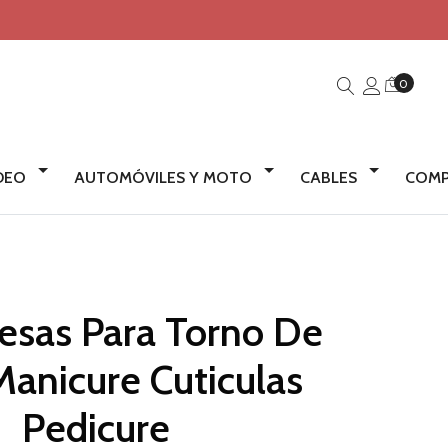
0
IDEO
AUTOMÓVILES Y MOTO
CABLES
COMP
resas Para Torno De
anicure Cuticulas
Pedicure