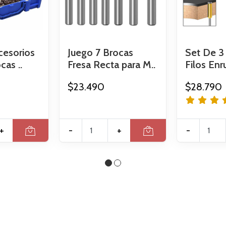
cesorios
Juego 7 Brocas
Set De 3
as ..
Fresa Recta para M..
Filos Enru
$23.490
$28.790
+
-
+
-