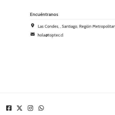
Encuéntranos
Las Condes, , Santiago, Región Metropolitana, Chi
hola@toptec.cl