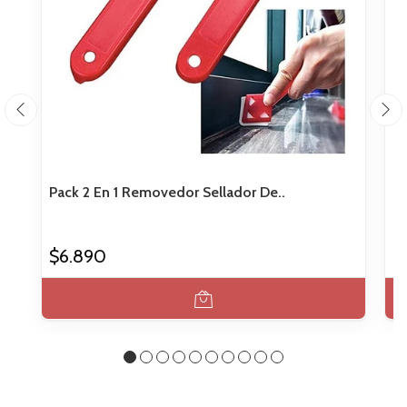
Pack 2 En 1 Removedor Sellador De..
He
$6.890
$