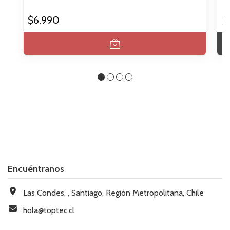
$6.990
$
Encuéntranos
Las Condes, , Santiago, Región Metropolitana, Chile
hola@toptec.cl