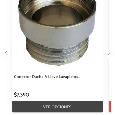
Conector Ducha A Llave Lavaplatos..
Ka
$7.390
$
VER OPCIONES