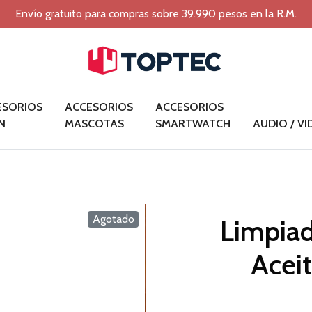
Envío gratuito para compras sobre 39.990 pesos en la R.M.
ESORIOS
ACCESORIOS
ACCESORIOS
N
MASCOTAS
SMARTWATCH
AUDIO / V
Agotado
Limpiad
Aceit