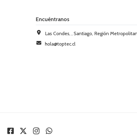
Encuéntranos
Las Condes, , Santiago, Región Metropolitana, Chi
hola@toptec.cl