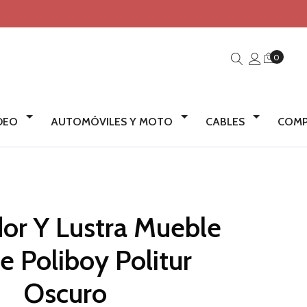
0
IDEO
AUTOMÓVILES Y MOTO
CABLES
COMP
or Y Lustra Mueble
e Poliboy Politur
Oscuro