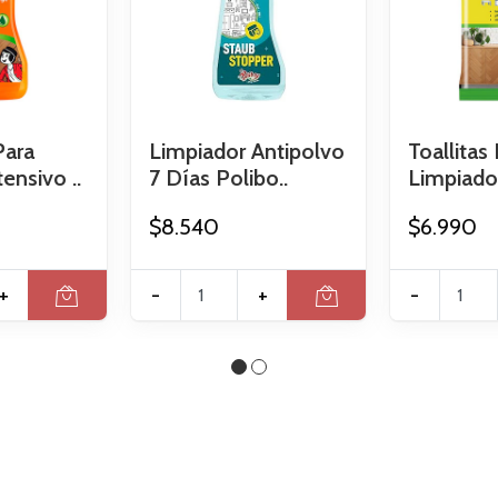
Para
Limpiador Antipolvo
Toallita
ensivo ..
7 Días Polibo..
Limpiado
$8.540
$6.990
+
-
+
-