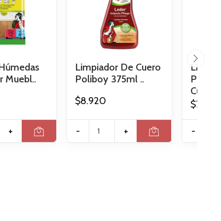
s Húmedas
Limpiador De Cuero
Limpia
r Muebl..
Poliboy 375ml ..
Protec
Cueros 
$8.920
$7.490
+
-
+
-