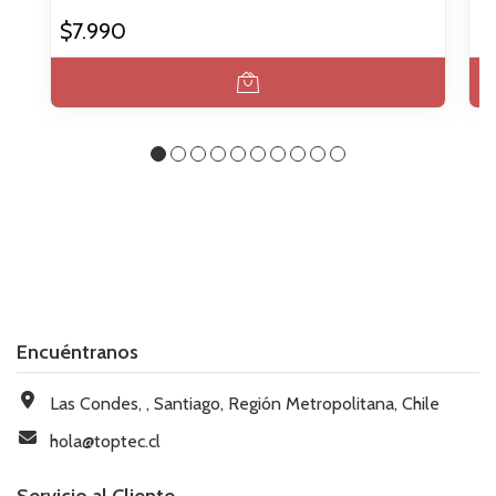
$7.990
$
Encuéntranos
Las Condes, , Santiago, Región Metropolitana, Chile
hola@toptec.cl
Servicio al Cliente