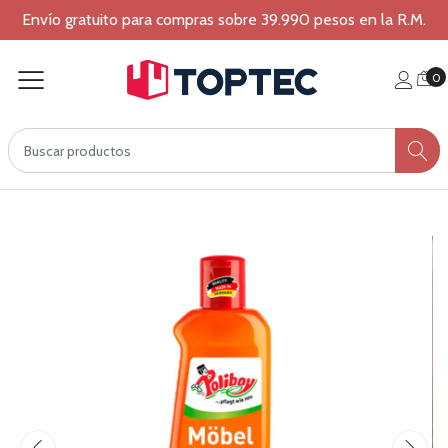
Envío gratuito para compras sobre 39.990 pesos en la R.M.
0