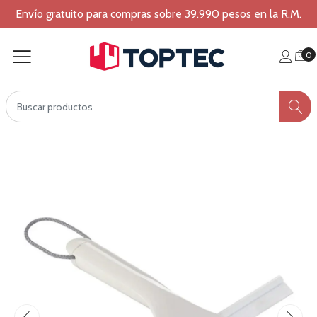
Envío gratuito para compras sobre 39.990 pesos en la R.M.
0