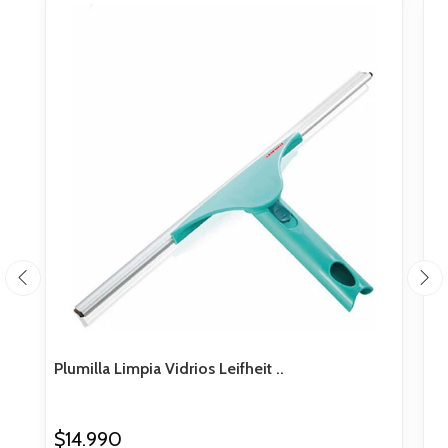
Plumilla Limpia Vidrios Leifheit ..
Li
$14.990
$