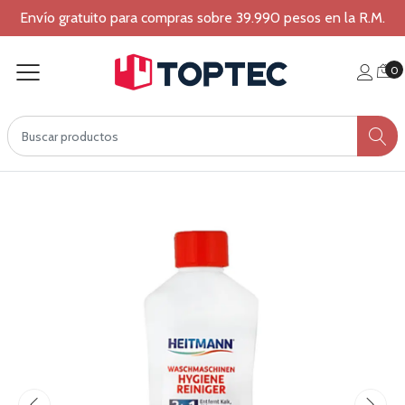
Envío gratuito para compras sobre 39.990 pesos en la R.M.
0