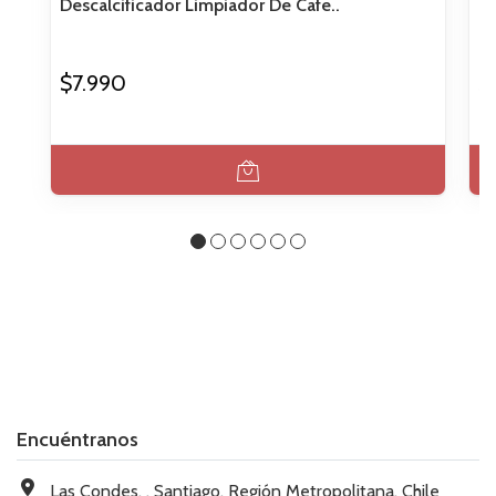
Descalcificador Limpiador De Cafe..
De
$7.990
$
Encuéntranos
Las Condes, , Santiago, Región Metropolitana, Chile