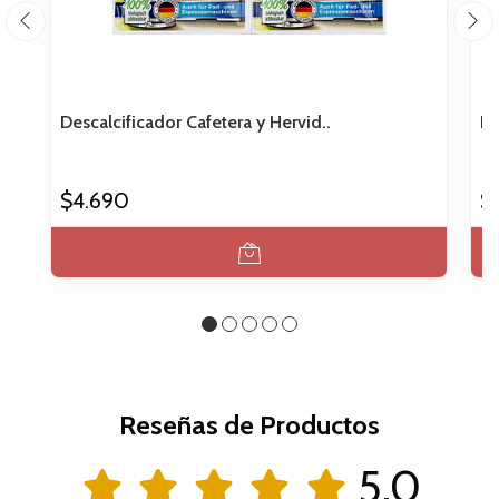
Descalcificador Cafetera y Hervid..
De
$4.690
$
Reseñas de Productos
5.0