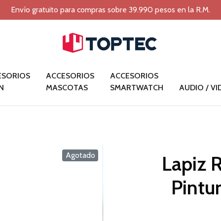
Envío gratuito para compras sobre 39.990 pesos en la R.M.
ESORIOS
ACCESORIOS
ACCESORIOS
N
MASCOTAS
SMARTWATCH
AUDIO / V
Agotado
Lapiz 
Pintu