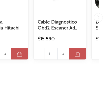
ra
Cable Diagnostico
Dado E
a Hitachi
Obd2 Escaner Ad..
Sensor
$15.890
$13.99
+
-
+
-