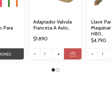
Adaptador Valvula
Llave Pa
o Para
Francesa A Auto..
Maquinari
H80..
$1.890
$4.790
-
+
-
IONES