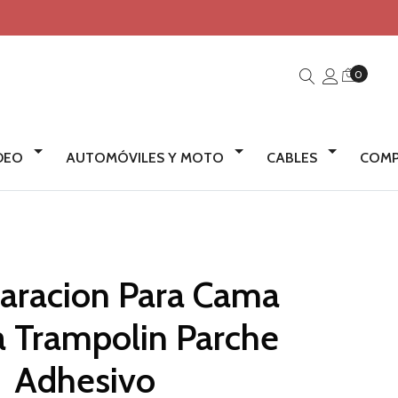
0
IDEO
AUTOMÓVILES Y MOTO
CABLES
COMP
paracion Para Cama
a Trampolin Parche
Adhesivo