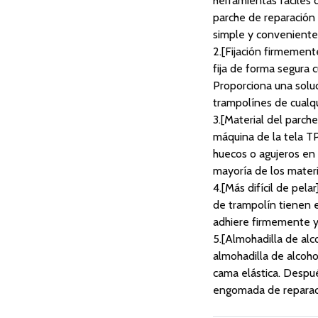
herramientas fáciles 
parche de reparación
simple y conveniente
2.[Fijación firmemen
fija de forma segura 
Proporciona una soluc
trampolínes de cualq
3.[Material del parch
máquina de la tela TP
huecos o agujeros en 
mayoría de los materi
4.[Más difícil de pela
de trampolín tienen 
adhiere firmemente y e
5.[Almohadilla de alco
almohadilla de alcoho
cama elástica. Despué
engomada de reparac