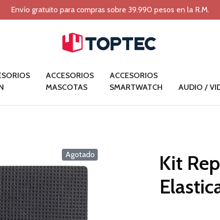
Envío gratuito para compras sobre 39.990 pesos en la R.M.
ESORIOS
ACCESORIOS
ACCESORIOS
N
MASCOTAS
SMARTWATCH
AUDIO / V
Agotado
Kit Re
Elastic