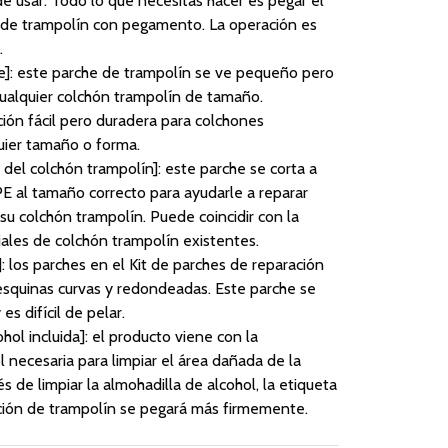
de usar. Todo lo que necesitas hacer es pegar el
 de trampolín con pegamento. La operación es
.
te]: este parche de trampolín se ve pequeño pero
cualquier colchón trampolín de tamaño.
ión fácil pero duradera para colchones
uier tamaño o forma.
e del colchón trampolín]: este parche se corta a
E al tamaño correcto para ayudarle a reparar
su colchón trampolín. Puede coincidir con la
ales de colchón trampolín existentes.
r]: los parches en el Kit de parches de reparación
esquinas curvas y redondeadas. Este parche se
s difícil de pelar.
hol incluida]: el producto viene con la
l necesaria para limpiar el área dañada de la
s de limpiar la almohadilla de alcohol, la etiqueta
ión de trampolín se pegará más firmemente.