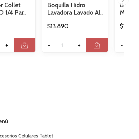
r Collet
Boquilla Hidro
Boquil
 1/4 Par..
Lavadora Lavado Al..
Manual 
$13.890
$16.99
+
-
+
-
enú
cesorios Celulares Tablet