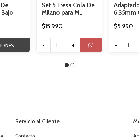
 De
Set 5 Fresa Cola De
Adaptado
 Bajo
Milano para M..
6,35mm O
$15.990
$5.990
-
+
-
IONES
Servicio al Cliente
M
le
Contacto
Ac