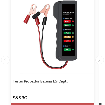
Tester Probador Bateria 12v Digit..
Ki
$8.990
$