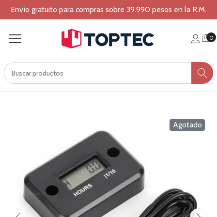
Envío gratuito para compras sobre 39.990 pesos en la R.M.
0
Agotado