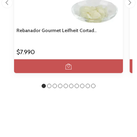
Rebanador Gourmet Leifheit Cortad..
Co
$7.990
$