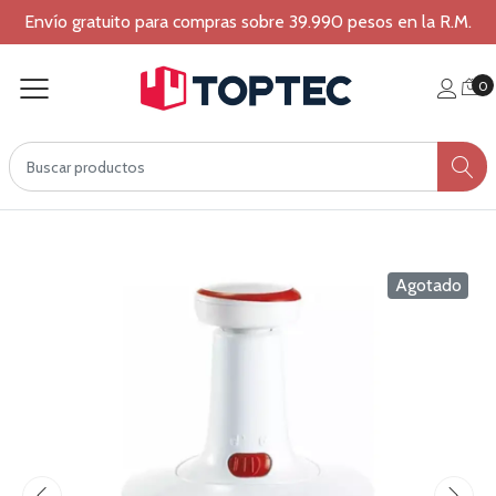
Envío gratuito para compras sobre 39.990 pesos en la R.M.
0
Agotado