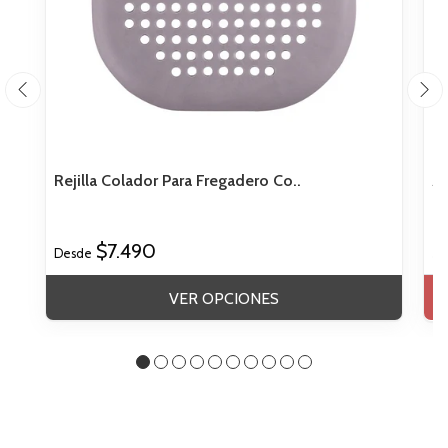
Rejilla Colador Para Fregadero Co..
Al
$7.490
$
Desde
VER OPCIONES