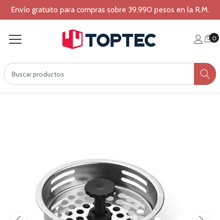
Envío gratuito para compras sobre 39.990 pesos en la R.M.
0