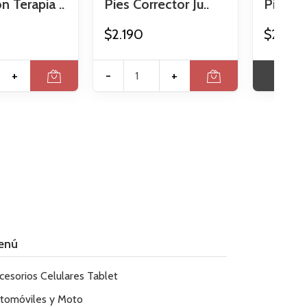
n Terapia ..
Pies Corrector Ju..
Pie Cor
$2.190
$2.190
+
-
+
VER
enú
cesorios Celulares Tablet
tomóviles y Moto