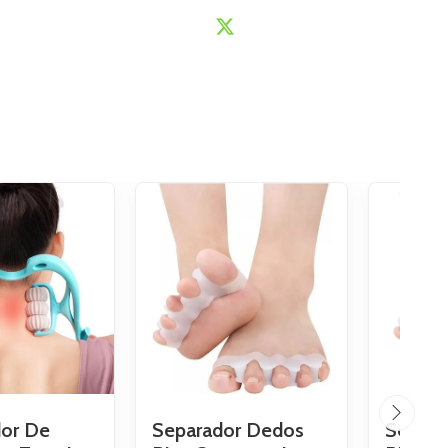
or De
Separador Dedos
Separa