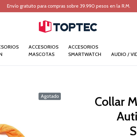
Envío gratuito para compras sobre 39.990 pesos en la R.M.
ESORIOS
ACCESORIOS
ACCESORIOS
N
MASCOTAS
SMARTWATCH
AUDIO / V
Agotado
Collar 
Aut
S