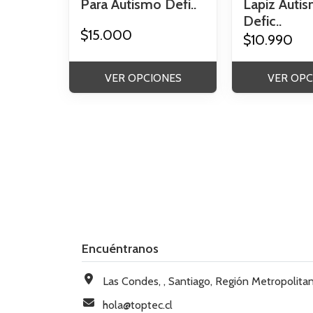
Para Autismo Defi..
Lapiz Auti
Defic..
$15.000
$10.990
VER OPCIONES
VER OPC
Encuéntranos
Las Condes, , Santiago, Región Metropolitana, Chi
hola@toptec.cl