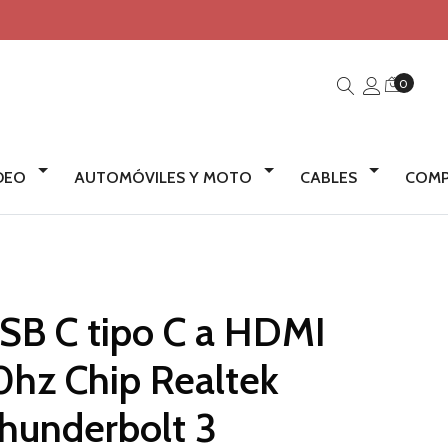
0
IDEO
AUTOMÓVILES Y MOTO
CABLES
COMP
SB C tipo C a HDMI
0hz Chip Realtek
hunderbolt 3