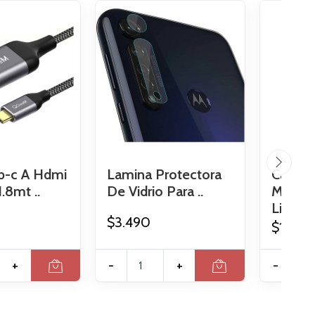
b-c A Hdmi
Lamina Protectora
Cable 
.8mt ..
De Vidrio Para ..
Mcdod
Light..
$3.490
$11.89
+
-
+
-