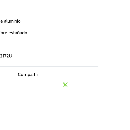
de aluminio
cobre estañado
D2172U
Compartir