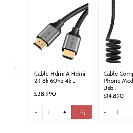
Cable Hdmi A Hdmi
Cable Comp
2.1 8k 60hz 4k ..
Phone Mc
Usb..
$28.990
$14.890
-
+
-