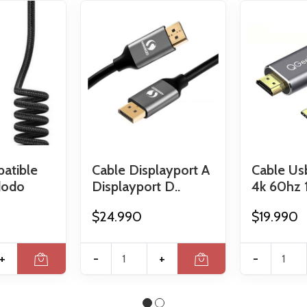
atible
Cable Displayport A
Cable Us
dodo
Displayport D..
4k 60hz 1
$24.990
$19.990
+
-
+
-