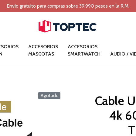
Envío gratuito para compras sobre 39.990 pesos en la R.M.
ESORIOS
ACCESORIOS
ACCESORIOS
N
MASCOTAS
SMARTWATCH
AUDIO / V
Agotado
Cable U
4k 6
T