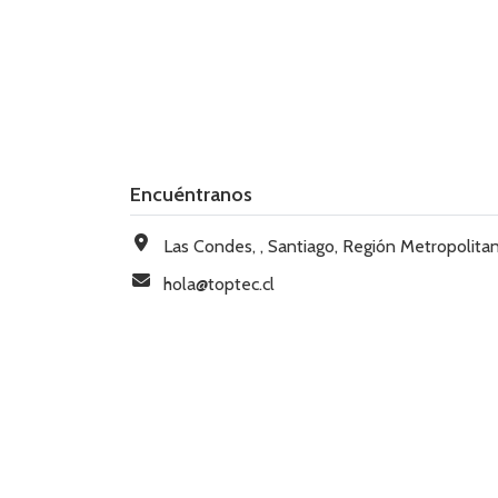
Encuéntranos
Las Condes, , Santiago, Región Metropolitana, Chi
hola@toptec.cl