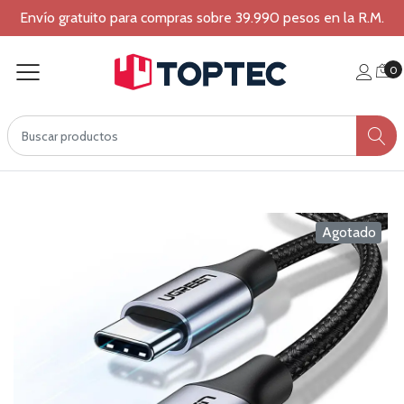
Envío gratuito para compras sobre 39.990 pesos en la R.M.
0
Agotado