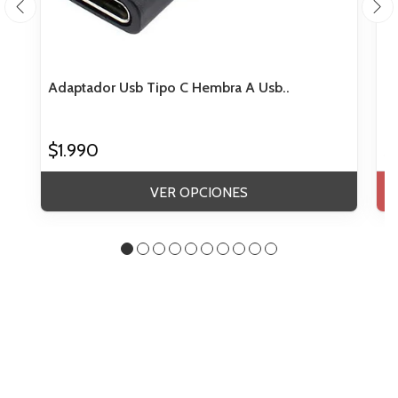
Adaptador Usb Tipo C Hembra A Usb..
Ca
$1.990
$
VER OPCIONES