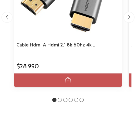
Cable Hdmi A Hdmi 2.1 8k 60hz 4k ..
Ad
$28.990
$