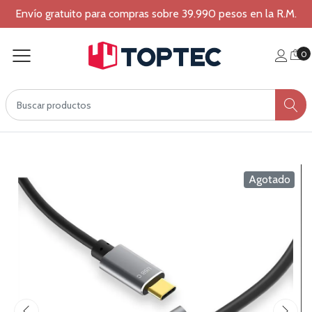
Envío gratuito para compras sobre 39.990 pesos en la R.M.
0
Agotado