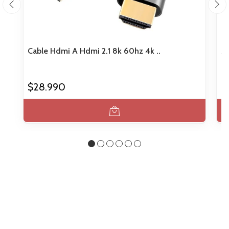
Cable Hdmi A Hdmi 2.1 8k 60hz 4k ..
Ad
$28.990
$