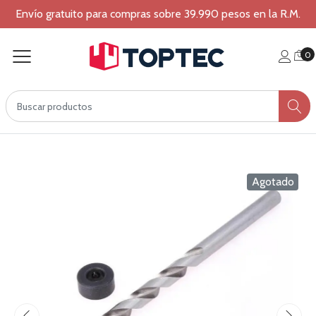
Envío gratuito para compras sobre 39.990 pesos en la R.M.
0
Agotado