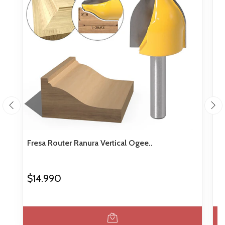
Fresa Router Ranura Vertical Ogee..
Se
$14.990
$