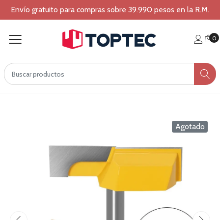
Envío gratuito para compras sobre 39.990 pesos en la R.M.
0
Agotado