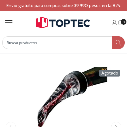
Envío gratuito para compras sobre 39.990 pesos en la R.M.
0
Agotado