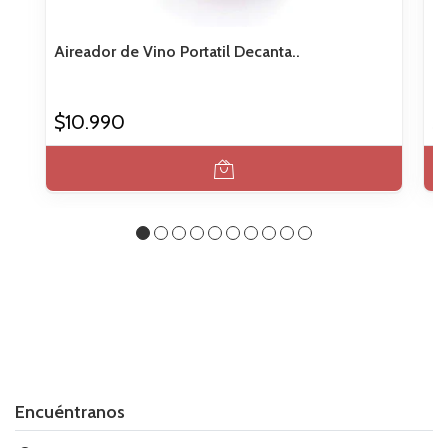
Aireador de Vino Portatil Decanta..
Pe
$10.990
$
Encuéntranos