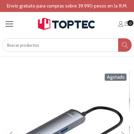
Envío gratuito para compras sobre 39.990 pesos en la R.M.
0
Agotado