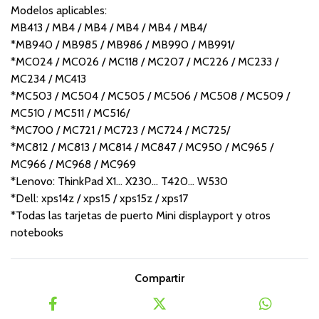
Modelos aplicables:
MB413 / MB4 / MB4 / MB4 / MB4 / MB4/
*MB940 / MB985 / MB986 / MB990 / MB991/
*MC024 / MC026 / MC118 / MC207 / MC226 / MC233 /
MC234 / MC413
*MC503 / MC504 / MC505 / MC506 / MC508 / MC509 /
MC510 / MC511 / MC516/
*MC700 / MC721 / MC723 / MC724 / MC725/
*MC812 / MC813 / MC814 / MC847 / MC950 / MC965 /
MC966 / MC968 / MC969
*Lenovo: ThinkPad X1... X230... T420... W530
*Dell: xps14z / xps15 / xps15z / xps17
*Todas las tarjetas de puerto Mini displayport y otros
notebooks
Compartir