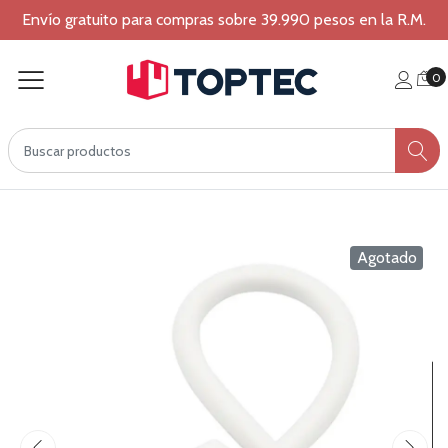
Envío gratuito para compras sobre 39.990 pesos en la R.M.
0
Agotado