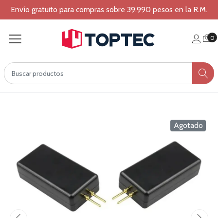
Envío gratuito para compras sobre 39.990 pesos en la R.M.
0
Agotado