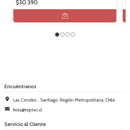
$30.390
$
Encuéntranos
Las Condes, , Santiago, Región Metropolitana, Chile
hola@toptec.cl
Servicio al Cliente