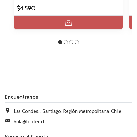
$4.590
$
Encuéntranos
Las Condes, , Santiago, Región Metropolitana, Chile
hola@toptec.cl
Servicio al Cliente