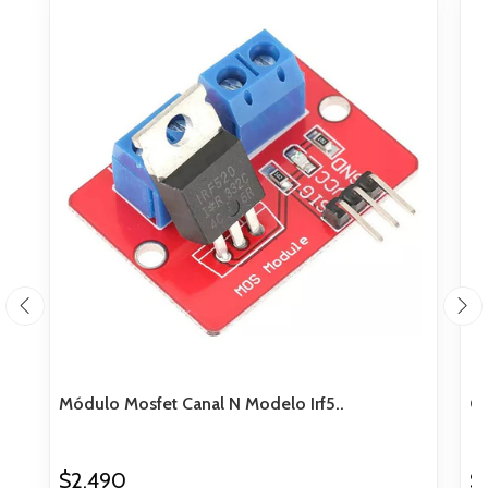
Módulo Mosfet Canal N Modelo Irf5..
Co
$2.490
$