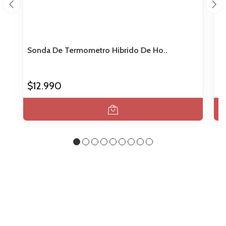
Sonda De Termometro Hibrido De Ho..
Te
$12.990
$