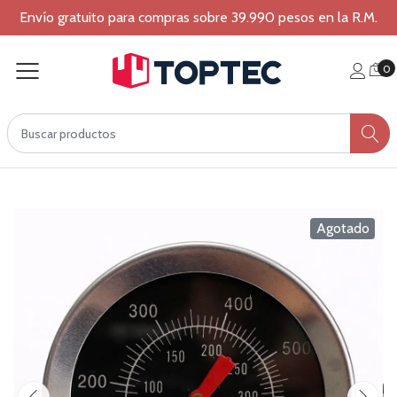
Envío gratuito para compras sobre 39.990 pesos en la R.M.
0
Agotado