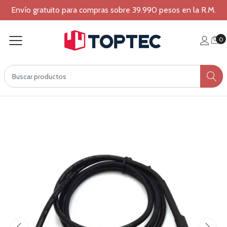
Envío gratuito para compras sobre 39.990 pesos en la R.M.
0