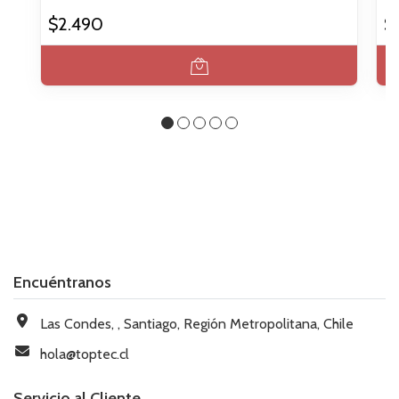
$2.490
$
Encuéntranos
Las Condes, , Santiago, Región Metropolitana, Chile
hola@toptec.cl
Servicio al Cliente