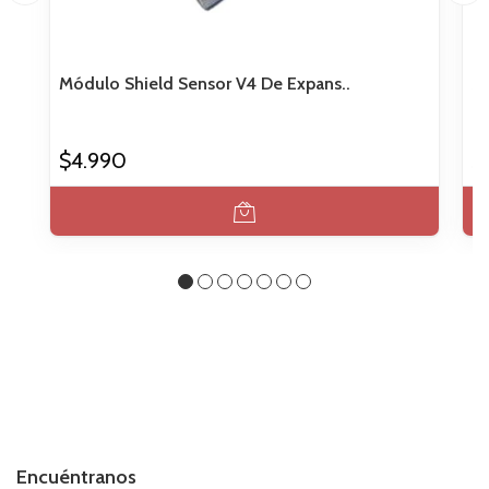
Módulo Shield Sensor V4 De Expans..
Sh
$4.990
$
Encuéntranos