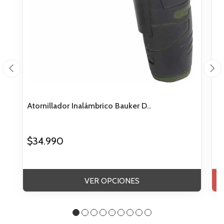
Atornillador Inalámbrico Bauker D..
Ll
$34.990
$
VER OPCIONES