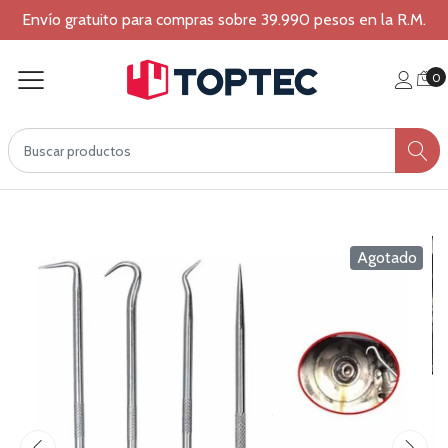
Envío gratuito para compras sobre 39.990 pesos en la R.M.
0
Agotado