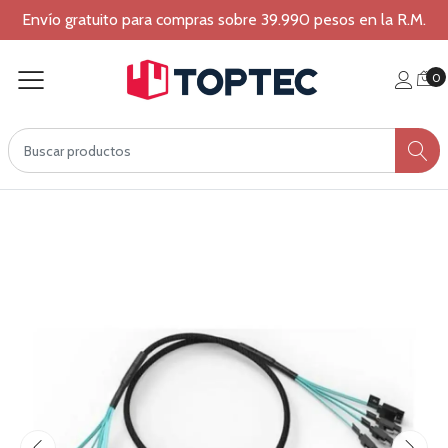
Envío gratuito para compras sobre 39.990 pesos en la R.M.
0