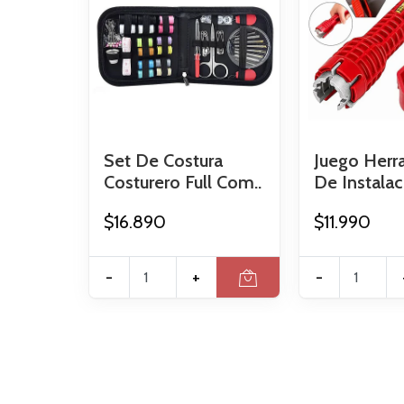
Set De Costura
Juego Herr
Costurero Full Com..
De Instalaci
$16.890
$11.990
-
+
-