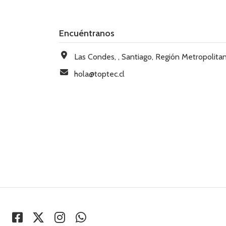
Encuéntranos
Las Condes, , Santiago, Región Metropolitana, Chi
hola@toptec.cl