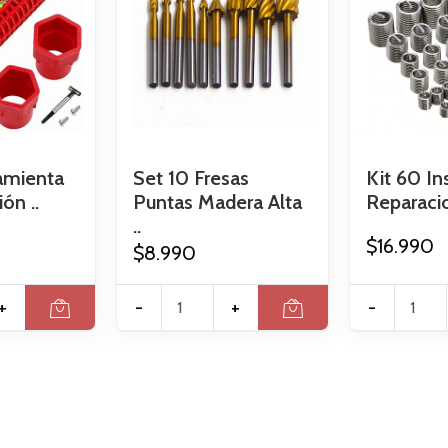
amienta
Set 10 Fresas
Kit 60 In
ón ..
Puntas Madera Alta
Reparacio
..
$16.990
$8.990
+
-
+
-