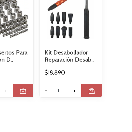
sertos Para
Kit Desabollador
n D..
Reparación Desab..
$18.890
+
-
+