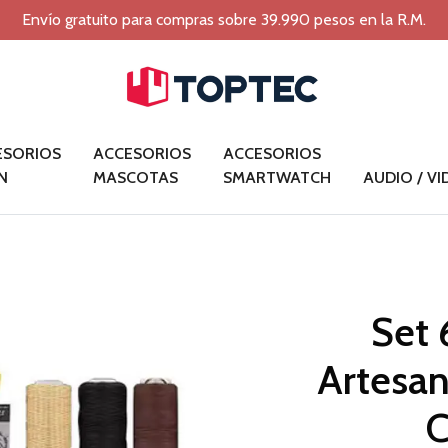
Envío gratuito para compras sobre 39.990 pesos en la R.M.
ESORIOS
ACCESORIOS
ACCESORIOS
N
MASCOTAS
SMARTWATCH
AUDIO / V
Set 
Artesan
C