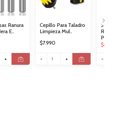
sas Ranura
Cepillo Para Taladro
5 Parc
ra E..
Limpieza Mul..
Repara
Pisci..
$7.990
$4.990
+
-
+
-