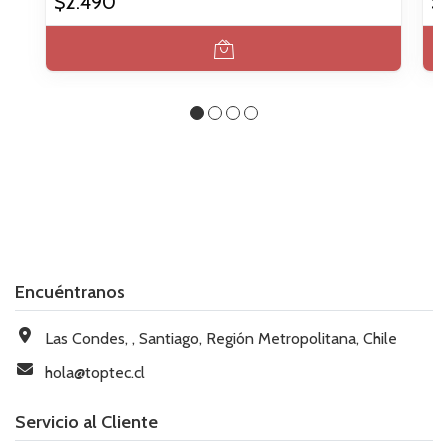
$2.490
$
Encuéntranos
Las Condes, , Santiago, Región Metropolitana, Chile
hola@toptec.cl
Servicio al Cliente