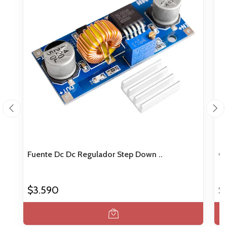
Fuente Dc Dc Regulador Step Down ..
Co
$3.590
$