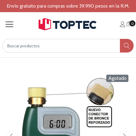
Envío gratuito para compras sobre 39.990 pesos en la R.M.
0
Agotado