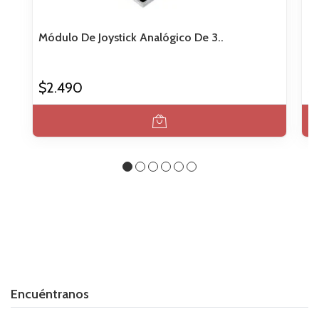
Módulo De Joystick Analógico De 3..
Dr
$2.490
$
Encuéntranos