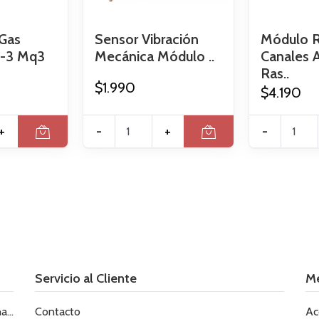
Gas
Sensor Vibración
Módulo R
q-3 Mq3
Mecánica Módulo ..
Canales 
Ras..
$1.990
$4.190
+
-
+
-
Servicio al Cliente
M
le
Contacto
Ac