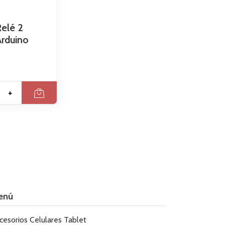
elé 2
Arduino
+
enú
cesorios Celulares Tablet