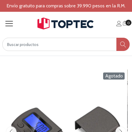
Envío gratuito para compras sobre 39.990 pesos en la R.M.
0
Agotado