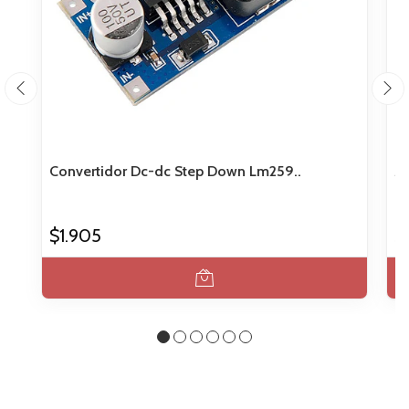
Convertidor Dc-dc Step Down Lm259..
Mi
$1.905
$