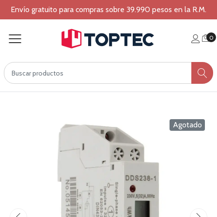
Envío gratuito para compras sobre 39.990 pesos en la R.M.
0
Agotado