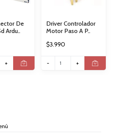
ector De
Driver Controlador
Sd Ardu..
Motor Paso A P..
$3.990
+
-
+
enú