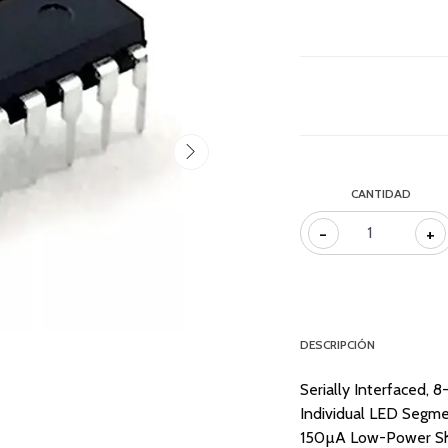
CANTIDAD
-
+
DESCRIPCIÓN
Serially Interfaced, 
Individual LED Segm
150µA Low-Power Shu