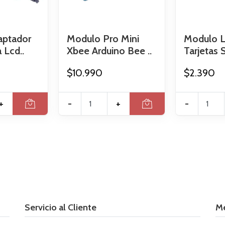
aptador
Modulo Pro Mini
Modulo L
 Lcd..
Xbee Arduino Bee ..
Tarjetas 
$10.990
$2.390
+
-
+
-
Servicio al Cliente
M