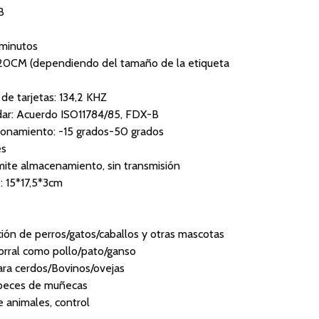
B
 minutos
: 20CM (dependiendo del tamaño de la etiqueta
 de tarjetas: 134,2 KHZ
dar: Acuerdo ISO11784/85, FDX-B
ionamiento: -15 grados-50 grados
és
ite almacenamiento, sin transmisión
 15*17,5*3cm
ción de perros/gatos/caballos y otras mascotas
orral como pollo/pato/ganso
ra cerdos/Bovinos/ovejas
peces de muñecas
 animales, control