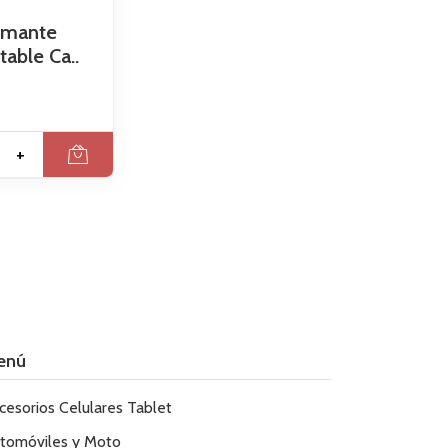
almante
table Ca..
+
enú
cesorios Celulares Tablet
tomóviles y Moto