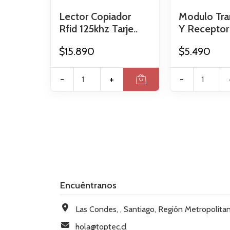
Lector Copiador
Modulo Tra
Rfid 125khz Tarje..
Y Receptor 
$15.890
$5.490
-
+
-
Encuéntranos
Las Condes, , Santiago, Región Metropolitana, Chi
hola@toptec.cl