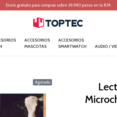
Envío gratuito para compras sobre 39.990 pesos en la R.M.
ESORIOS
ACCESORIOS
ACCESORIOS
N
MASCOTAS
SMARTWATCH
AUDIO / V
Agotado
Lect
Microc