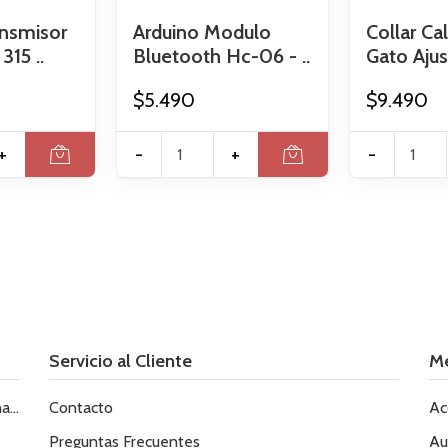
nsmisor
Arduino Modulo
Collar C
315 ..
Bluetooth Hc-06 - ..
Gato Ajus
$5.490
$9.490
+
-
+
-
Servicio al Cliente
M
le
Contacto
Ac
Preguntas Frecuentes
Au