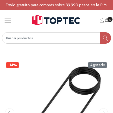
Envío gratuito para compras sobre 39.990 pesos en la R.M.
0
-14%
Agotado