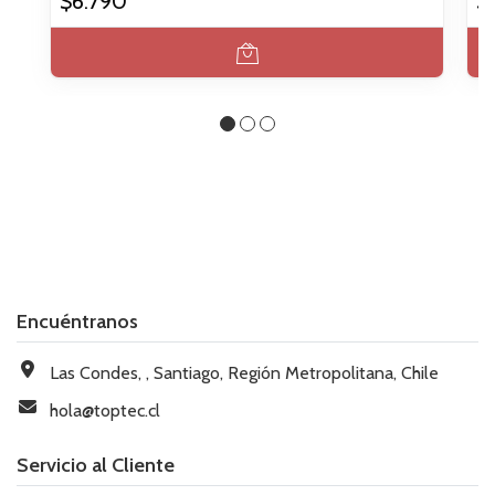
$6.790
$
Encuéntranos
Las Condes, , Santiago, Región Metropolitana, Chile
hola@toptec.cl
Servicio al Cliente