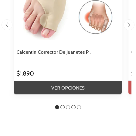
Calcentin Corrector De Juanetes P..
Ca
$1.890
$
VER OPCIONES