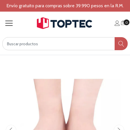
Envío gratuito para compras sobre 39.990 pesos en la R.M.
0