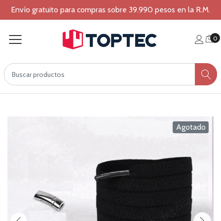
Envío gratuito para compras sobre 39.990 pesos en la R.M.
0
Agotado