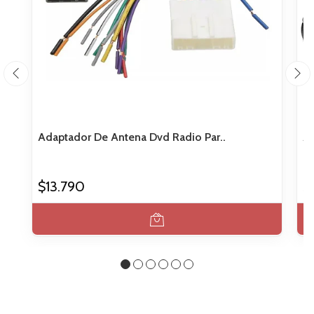
Adaptador De Antena Dvd Radio Par..
Al
$13.790
$