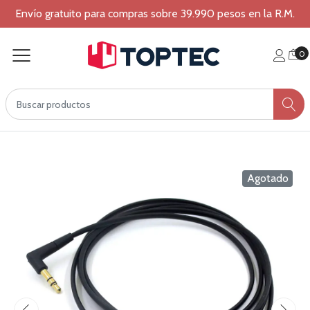
Envío gratuito para compras sobre 39.990 pesos en la R.M.
0
Agotado