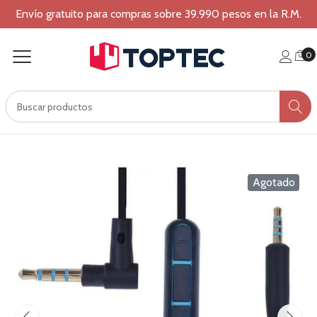
Envío gratuito para compras sobre 39.990 pesos en la R.M.
0
Agotado