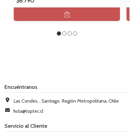
$6.790
$
Encuéntranos
Las Condes, , Santiago, Región Metropolitana, Chile
hola@toptec.cl
Servicio al Cliente