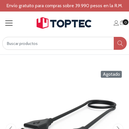
Envío gratuito para compras sobre 39.990 pesos en la R.M.
0
Agotado